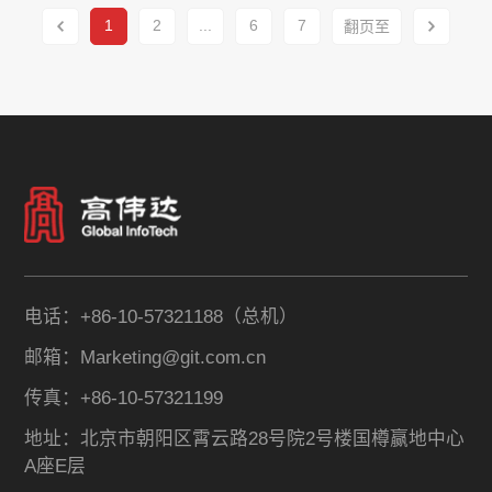
1
2
...
6
7
电话：+86-10-57321188（总机）
邮箱：Marketing@git.com.cn
传真：+86-10-57321199
地址：北京市朝阳区霄云路28号院2号楼国樽赢地中心
A座E层