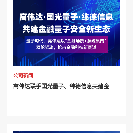
公司新闻
高伟达联手国光量子、纬德信息共建金融量子安全新生态