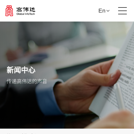
En
产品解决方案
我们的服务
新闻中心
新闻中心
传递高伟达的声音
投资者关系
关于我们
联系我们