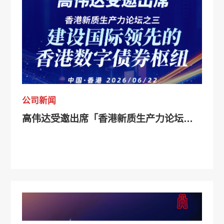
公司新闻
高伟达受邀出席「香港新质生产力论坛之三：建设国际领先的香港数字债券枢纽」