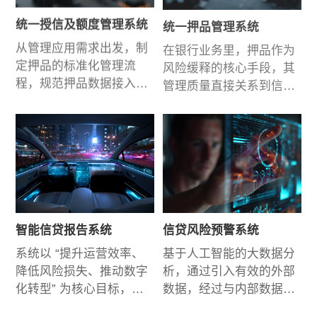
统一授信及额度管理系统
统一押品管理系统
从管理应用需求出发，制
在银行业务里，押品作为
定押品的标准化管理流
风险缓释的核心手段，其
程，规范押品数据接入和
管理质量直接关系到信贷
采集的要求，构建全行统
风险控制与资产安全。
一的押品管理体系，在满
足日常风险管理需要的同
时，全面符合监管机构的
监管要求。
智能信贷报告系统
信贷风险预警系统
系统以 “提升运营效率、
基于人工智能的大数据分
降低风险损失、推动数字
析，通过引入有效的外部
化转型” 为核心目标，设
数据，经过与内部数据的
计理念完全契合银行业务
深度整合，通过模型建