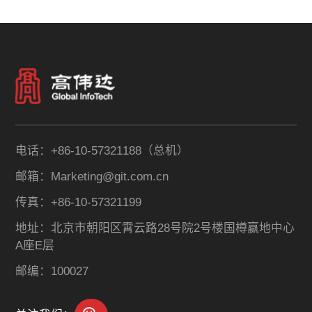
特性：既满足监管报送的
设，精准提炼风险信号，
规范性要求，又支持内部
以客户为维度量化并提升
经营分析的灵活性需求，
风险预警能力。围绕风险
助力银行实现从 “传统报
报告、个性化工作台、风
告” 向 “智能决策支持” 的
险信号、与信贷流程深度
转型。
交互等方面建构完善的信
贷风险预警体系。
电话：+86-10-57321188（总机）
邮箱：Marketing@git.com.cn
传真：+86-10-57321199
地址：北京市朝阳区霄云路28号院2号楼国樽赢地中心
A座E层
邮编：100027